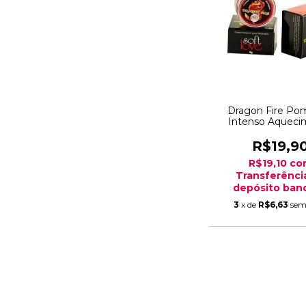
Dragon Fire Po
Intenso Aqueci
R$19,9
R$19,10
co
Transferênci
depósito banc
3
x de
R$6,63
sem