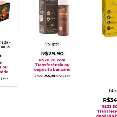
mada -
Volupté
mento
R$29,90
0
R$28,70
com
m
Transferência ou
a ou
depósito bancário
ário
5
x de
R$5,98
sem juros
 juros
Libi
R$34
R$33,5
Transferê
depósito 