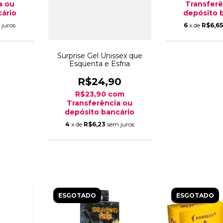
a ou
Transferê
ário
depósito 
 juros
6
x de
R$6,6
Surprise Gel Unissex que
Esquenta e Esfria
R$24,90
R$23,90
com
Transferência ou
depósito bancário
4
x de
R$6,23
sem juros
ESGOTADO
ESGOTADO