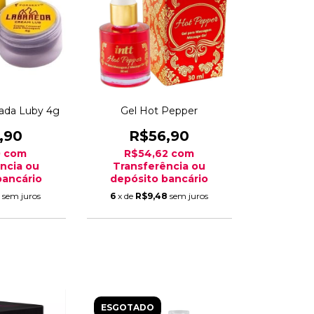
ada Luby 4g
Gel Hot Pepper
,90
R$56,90
0
com
R$54,62
com
ncia ou
Transferência ou
bancário
depósito bancário
5
sem juros
6
x de
R$9,48
sem juros
ESGOTADO