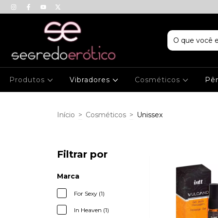
Produtos
Vibradores
Cosméticos
Pên
Início
>
Cosméticos
>
Unissex
Filtrar por
Marca
For Sexy (1)
In Heaven (1)