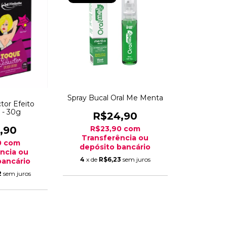
Spray Bucal Oral Me Menta
tor Efeito
 - 30g
R$24,90
,90
R$23,90
com
Transferência ou
0
com
depósito bancário
ncia ou
4
x de
R$6,23
sem juros
bancário
2
sem juros