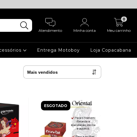
0
Atendimento
Minha conta
Meu carrinho
cessórios
Entrega Motoboy
Loja Copacabana
ESGOTADO