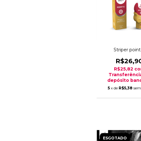
Striper point
R$26,9
R$25,82
c
Transferênci
depósito banc
5
x de
R$5,38
sem
ESGOTADO