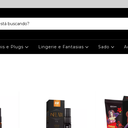
is e Plugs
Lingerie e Fantasias
Sado
A