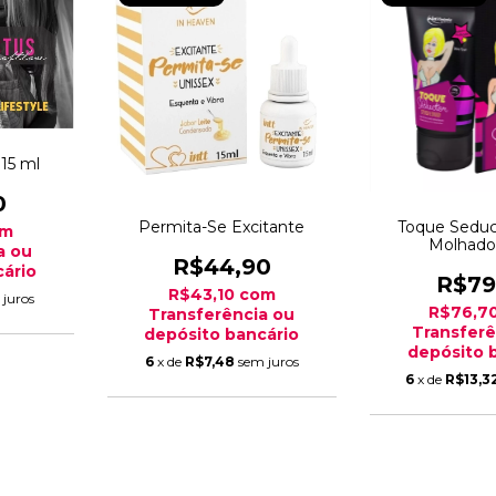
15 ml
0
Permita-Se Excitante
Toque Seduc
om
Molhado
a ou
R$44,90
ário
R$79
R$43,10
com
 juros
R$76,7
Transferência ou
Transferê
depósito bancário
depósito 
6
x de
R$7,48
sem juros
6
x de
R$13,3