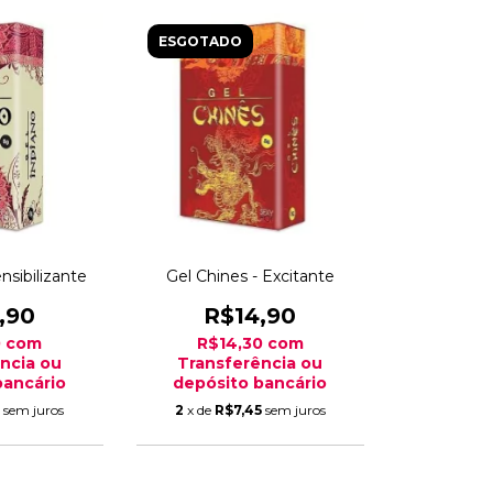
ESGOTADO
nsibilizante
Gel Chines - Excitante
,90
R$14,90
0
com
R$14,30
com
ncia ou
Transferência ou
bancário
depósito bancário
5
sem juros
2
x de
R$7,45
sem juros