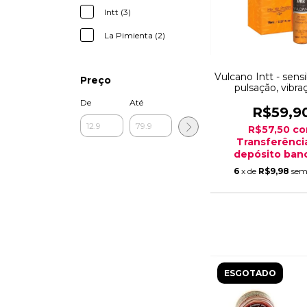
Intt (3)
La Pimienta (2)
Vulcano Intt - sensi
Preço
pulsação, vibra
esquenta
De
Até
R$59,9
R$57,50
c
Transferênci
depósito banc
6
x de
R$9,98
sem
ESGOTADO