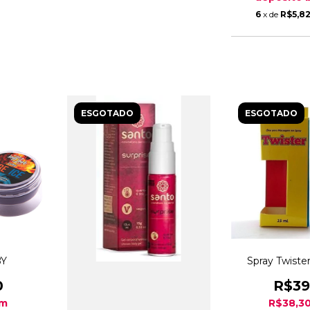
6
x de
R$5,8
ESGOTADO
ESGOTADO
BY
Spray Twister 
0
R$39
om
R$38,3