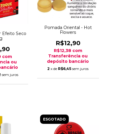
Pomada Oriental - Hot
Flowers
 Efeito Seco
0g
R$12,90
,90
R$12,38
com
Transferência ou
0
com
depósito bancário
ncia ou
bancário
2
x de
R$6,45
sem juros
2
sem juros
ESGOTADO