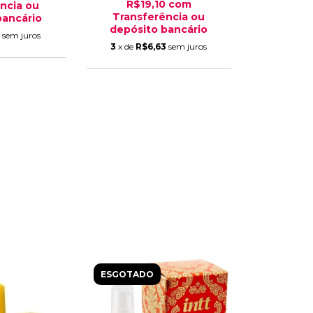
R$19,10
com
ncia ou
Transferência ou
bancário
depósito bancário
5
sem juros
3
x de
R$6,63
sem juros
ESGOTADO