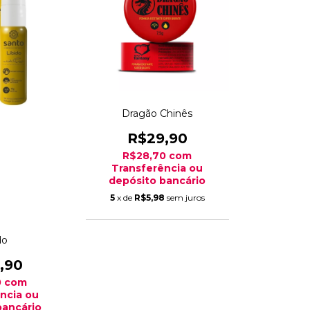
Dragão Chinês
R$29,90
R$28,70
com
Transferência ou
depósito bancário
5
x de
R$5,98
sem juros
do
,90
0
com
ncia ou
bancário