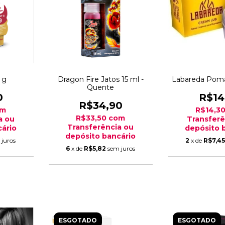
 g
Dragon Fire Jatos 15 ml -
Labareda Pom
Quente
0
R$14
R$34,90
om
R$14,3
R$33,50
com
a ou
Transferê
Transferência ou
ário
depósito 
depósito bancário
 juros
2
x de
R$7,4
6
x de
R$5,82
sem juros
ESGOTADO
ESGOTADO