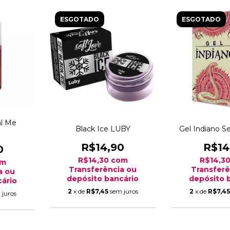
ESGOTADO
ESGOTADO
al Me
Black Ice LUBY
Gel Indiano Se
R$14,90
R$14
0
R$14,30
com
R$14,3
om
Transferência ou
Transferê
a ou
depósito bancário
depósito 
ário
2
x de
R$7,45
sem juros
2
x de
R$7,4
 juros