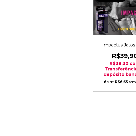
Impactus Jatos 
R$39,9
R$38,30
c
Transferênci
depósito banc
6
x de
R$6,65
sem