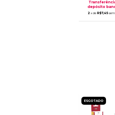
Transferênci
depósito banc
2
x de
R$7,45
sem
ESGOTADO