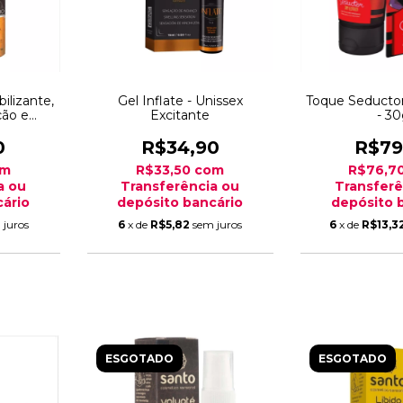
bilizante,
Gel Inflate - Unissex
Toque Seductor
ção e
Excitante
- 3
0
R$34,90
R$79
om
R$33,50
com
R$76,7
a ou
Transferência ou
Transferê
ário
depósito bancário
depósito 
 juros
6
x de
R$5,82
sem juros
6
x de
R$13,3
ESGOTADO
ESGOTADO