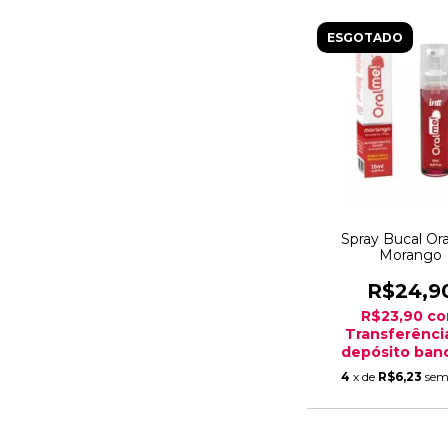
ESGOTADO
Spray Bucal Or
Morango
R$24,9
R$23,90
c
Transferênci
depósito banc
4
x de
R$6,23
sem