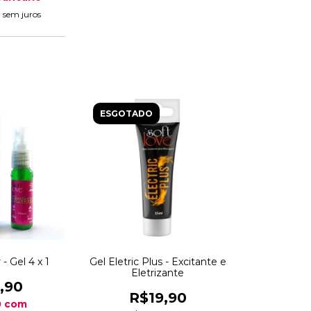
2
sem juros
ESGOTADO
- Gel 4 x 1
Gel Eletric Plus - Excitante e
Eletrizante
,90
R$19,90
0
com