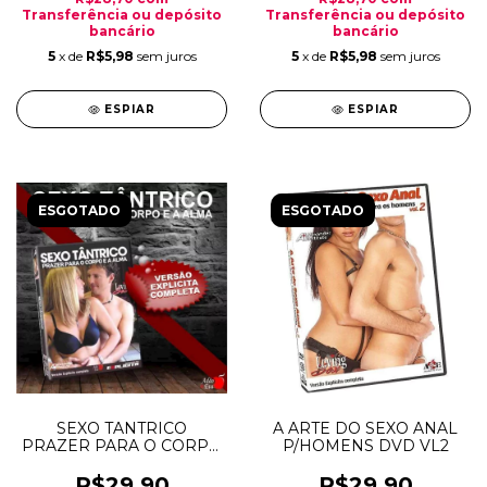
Transferência ou depósito
Transferência ou depósito
bancário
bancário
5
x de
R$5,98
sem juros
5
x de
R$5,98
sem juros
ESPIAR
ESPIAR
ESGOTADO
ESGOTADO
SEXO TANTRICO
A ARTE DO SEXO ANAL
PRAZER PARA O CORPO
P/HOMENS DVD VL2
E A ALMA DVD
R$29,90
R$29,90