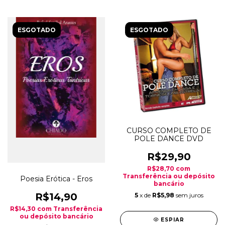
ESGOTADO
ESGOTADO
CURSO COMPLETO DE
POLE DANCE DVD
R$29,90
R$28,70
com
Transferência ou depósito
Poesia Erótica - Eros
bancário
R$14,90
5
x de
R$5,98
sem juros
R$14,30
com
Transferência
ou depósito bancário
ESPIAR