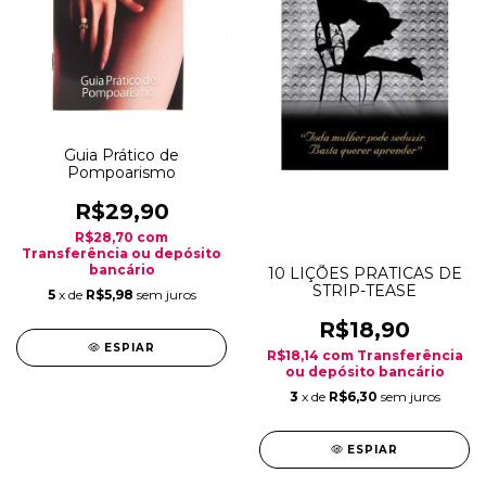
Guia Prático de
Pompoarismo
R$29,90
R$28,70
com
Transferência ou depósito
bancário
10 LIÇÕES PRATICAS DE
STRIP-TEASE
5
x de
R$5,98
sem juros
R$18,90
ESPIAR
R$18,14
com
Transferência
ou depósito bancário
3
x de
R$6,30
sem juros
ESPIAR