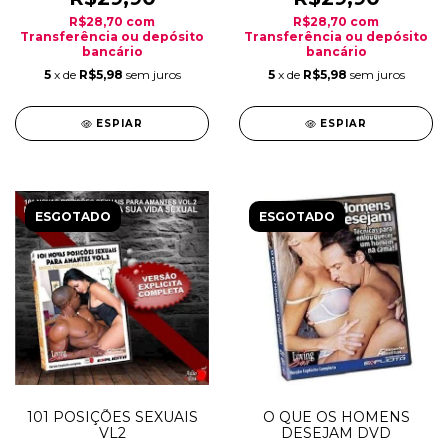
R$28,70
com
R$28,70
com
Transferência ou depósito
Transferência ou depósito
bancário
bancário
5
x de
R$5,98
sem juros
5
x de
R$5,98
sem juros
ESPIAR
ESPIAR
ESGOTADO
ESGOTADO
101 POSIÇÕES SEXUAIS
O QUE OS HOMENS
VL2
DESEJAM DVD