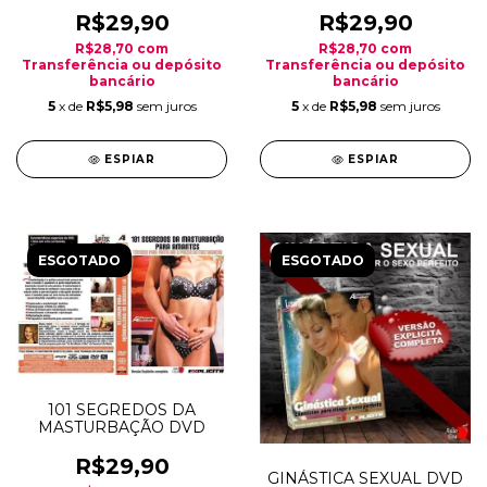
R$29,90
R$29,90
R$28,70
com
R$28,70
com
Transferência ou depósito
Transferência ou depósito
bancário
bancário
5
x de
R$5,98
sem juros
5
x de
R$5,98
sem juros
ESPIAR
ESPIAR
ESGOTADO
ESGOTADO
101 SEGREDOS DA
MASTURBAÇÃO DVD
R$29,90
GINÁSTICA SEXUAL DVD