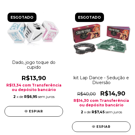
ESGOTADO
ESGOTADO
Dado, jogo toque do
cupido
R$13,90
kit Lap Dance - Sedução e
Diversão
R$13,34
com
Transferência
ou depósito bancário
R$14,90
R$40,00
2
x de
R$6,95
sem juros
R$14,30
com
Transferência
ou depósito bancário
ESPIAR
2
x de
R$7,45
sem juros
ESPIAR