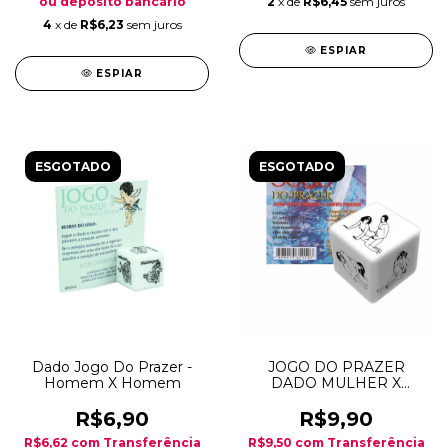
ou depósito bancário
2
x de
R$6,45
sem juros
4
x de
R$6,23
sem juros
ESPIAR
ESPIAR
ESGOTADO
ESGOTADO
Dado Jogo Do Prazer -
JOGO DO PRAZER
Homem X Homem
DADO MULHER X
HOMEM
R$6,90
R$9,90
R$6,62
com
Transferência
R$9,50
com
Transferência