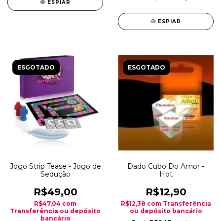
ESPIAR
ESPIAR
ESGOTADO
ESGOTADO
Jogo Strip Tease - Jogo de
Dado Cubo Do Amor -
Sedução
Hot
R$49,00
R$12,90
R$47,04
com
R$12,38
com
Transferência
Transferência ou depósito
ou depósito bancário
bancário