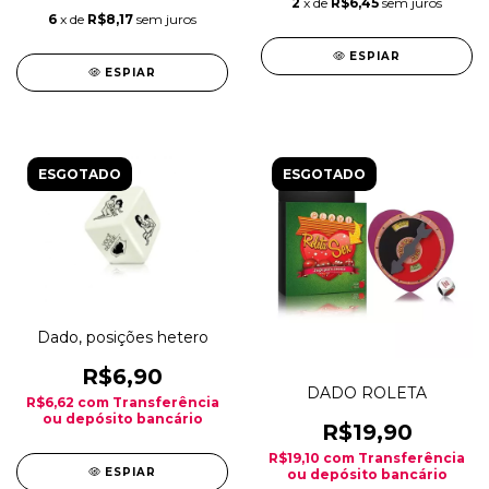
2
x de
R$6,45
sem juros
6
x de
R$8,17
sem juros
ESPIAR
ESPIAR
ESGOTADO
ESGOTADO
Dado, posições hetero
R$6,90
DADO ROLETA
R$6,62
com
Transferência
ou depósito bancário
R$19,90
R$19,10
com
Transferência
ESPIAR
ou depósito bancário