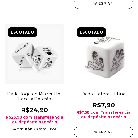
ESPIAR
ESGOTADO
ESGOTADO
Dado Jogo do Prazer Hot
Dado Hetero - 1 Und
Local x Posição
R$7,90
R$24,90
R$7,58
com
Transferência
ou depósito bancário
R$23,90
com
Transferência
ou depósito bancário
4
x de
R$6,23
sem juros
ESPIAR