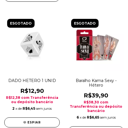
ESGOTADO
ESGOTADO
DADO HETERO 1 UNID
Baralho Kama Sexy -
Hétero
R$12,90
R$39,90
R$12,38
com
Transferência
ou depósito bancário
R$38,30
com
Transferência ou depósito
2
x de
R$6,45
sem juros
bancário
6
x de
R$6,65
sem juros
ESPIAR