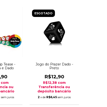
ESGOTADO
ip Tease -
Jogo do Prazer Dado -
a e Dado
Preto
,90
R$12,90
0
com
R$12,38
com
ncia ou
Transferência ou
bancário
depósito bancário
3
sem juros
2
x de
R$6,45
sem juros