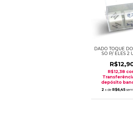
DADO TOQUE DO
SO P/ ELES 2 
R$12,9
R$12,38
co
Transferênci
depósito banc
2
x de
R$6,45
sem