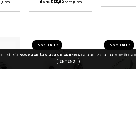
 juros
6
x de
R$5,82
sem juros
ESGOTADO
ESGOTADO
or este site
você aceita o uso de cookies
para agilizar a sua experiência
ENTENDI
zer Hot
Dado Hetero - 1 Und
Jogo Do Pr
ção
R$7,90
R$34
0
R$7,58
com
R$33,5
om
Transferência ou
Transferê