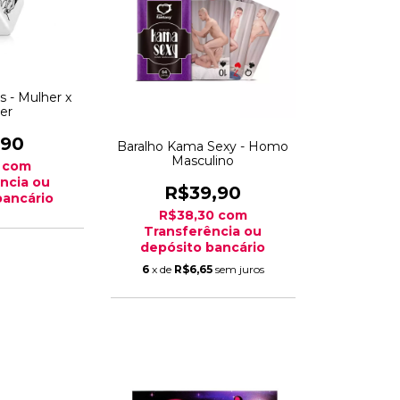
s - Mulher x
er
,90
Baralho Kama Sexy - Homo
Masculino
2
com
ncia ou
R$39,90
bancário
R$38,30
com
Transferência ou
depósito bancário
6
x de
R$6,65
sem juros