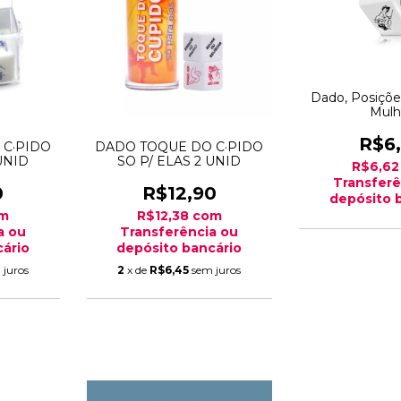
Dado, Posiçõe
Mulh
R$6
 C·PIDO
DADO TOQUE DO C·PIDO
UNID
SO P/ ELAS 2 UNID
R$6,6
Transferê
0
R$12,90
depósito 
m
R$12,38
com
a ou
Transferência ou
ário
depósito bancário
 juros
2
x de
R$6,45
sem juros