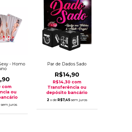
Sexy - Homo
Par de Dados Sado
ino
R$14,90
,90
R$14,30
com
0
com
Transferência ou
ncia ou
depósito bancário
bancário
2
x de
R$7,45
sem juros
5
sem juros