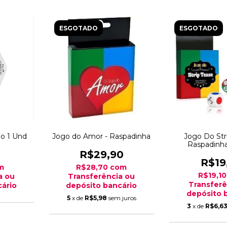
ESGOTADO
ESGOTADO
bo 1 Und
Jogo do Amor - Raspadinha
Jogo Do Str
Raspadinh
R$29,90
R$19
m
R$28,70
com
R$19,1
a ou
Transferência ou
Transferê
ário
depósito bancário
depósito 
5
x de
R$5,98
sem juros
3
x de
R$6,6