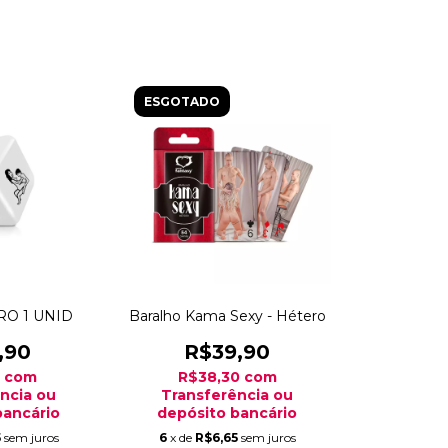
ESGOTADO
O 1 UNID
Baralho Kama Sexy - Hétero
,90
R$39,90
8
com
R$38,30
com
ncia ou
Transferência ou
bancário
depósito bancário
5
sem juros
6
x de
R$6,65
sem juros