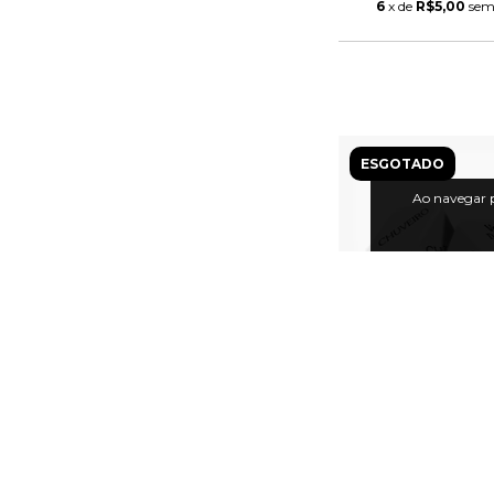
6
x de
R$5,00
sem
ESGOTADO
Ao navegar p
Dado Jogo do Pra
Local x Posi
R$24,9
R$23,90
c