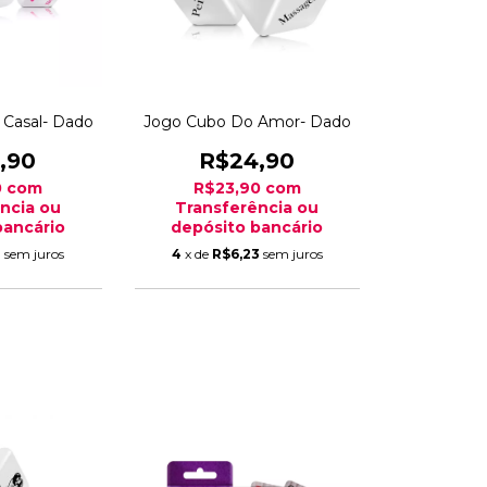
a Casal- Dado
Jogo Cubo Do Amor- Dado
,90
R$24,90
0
com
R$23,90
com
ncia ou
Transferência ou
bancário
depósito bancário
2
sem juros
4
x de
R$6,23
sem juros