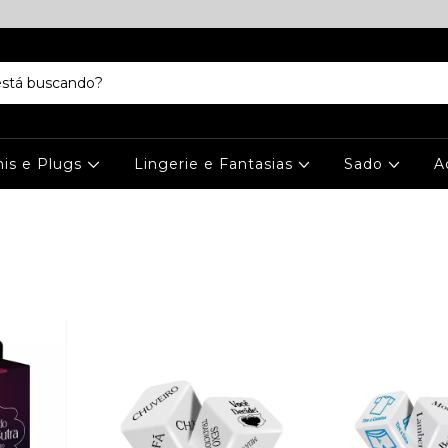
is e Plugs
Lingerie e Fantasias
Sado
A