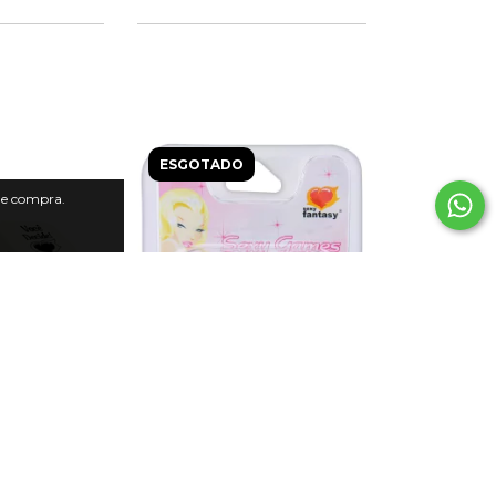
ESGOTADO
 de compra.
azer Glow
Dado, Jogo Cubo do Amor -
Ação x Partes do Corpo
,90
R$13,90
0
com
R$13,34
com
ncia ou