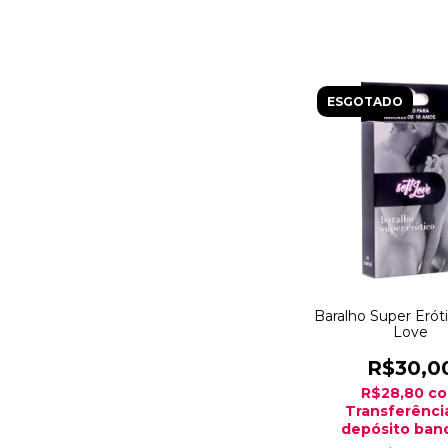
ESGOTADO
Baralho Super Eróti
Love
R$30,0
R$28,80
c
Transferênci
depósito banc