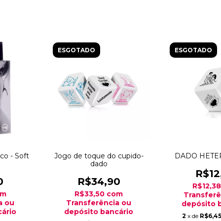
ESGOTADO
ESGOTADO
co - Soft
Jogo de toque do cupido-
DADO HETER
dado
R$12
0
R$34,90
R$12,3
om
R$33,50
com
Transferê
a ou
Transferência ou
depósito 
ário
depósito bancário
2
x de
R$6,4