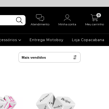
0
Atendimento
Minha conta
Meu carrinho
cessórios
Entrega Motoboy
Loja Copacabana