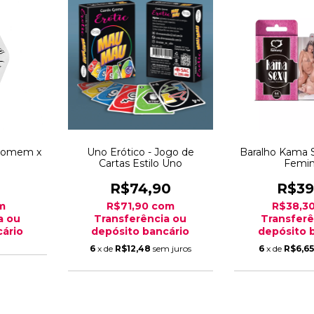
 Homem x
Uno Erótico - Jogo de
Baralho Kama 
Cartas Estilo Uno
Femin
R$74,90
R$39
m
R$71,90
com
R$38,3
a ou
Transferência ou
Transferê
ário
depósito bancário
depósito 
6
x de
R$12,48
sem juros
6
x de
R$6,6