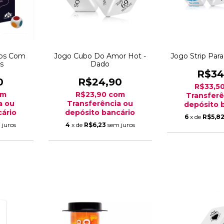
dos Com
Jogo Cubo Do Amor Hot -
Jogo Strip Par
s
Dado
R$34
0
R$24,90
R$33,5
om
R$23,90
com
Transferê
a ou
Transferência ou
depósito 
ário
depósito bancário
6
x de
R$5,8
 juros
4
x de
R$6,23
sem juros