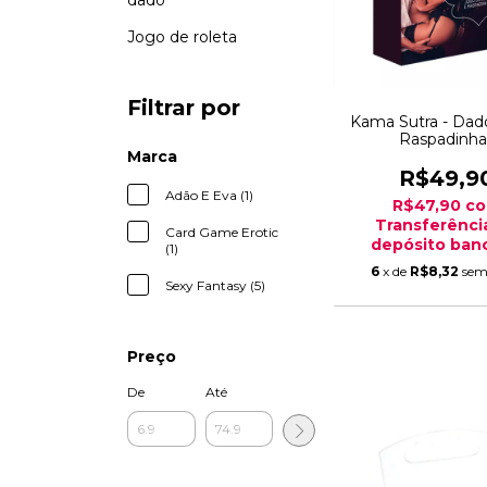
dado
Jogo de roleta
Filtrar por
Kama Sutra - Da
Raspadinha
Marca
R$49,9
Adão E Eva (1)
R$47,90
c
Transferênci
Card Game Erotic
depósito banc
(1)
6
x de
R$8,32
sem
Sexy Fantasy (5)
Preço
De
Até