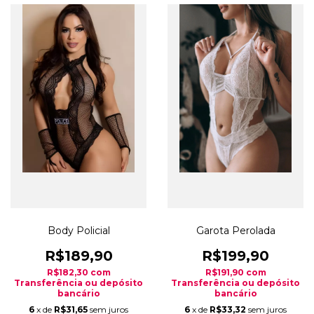
Body Policial
Garota Perolada
R$189,90
R$199,90
R$182,30
com
R$191,90
com
Transferência ou depósito
Transferência ou depósito
bancário
bancário
6
x de
R$31,65
sem juros
6
x de
R$33,32
sem juros