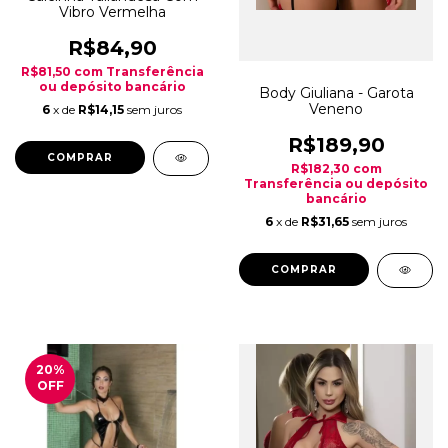
Vibro Vermelha
R$84,90
R$81,50
com
Transferência
ou depósito bancário
Body Giuliana - Garota
Veneno
6
x de
R$14,15
sem juros
R$189,90
R$182,30
com
Transferência ou depósito
bancário
6
x de
R$31,65
sem juros
COMPRAR
20
%
OFF