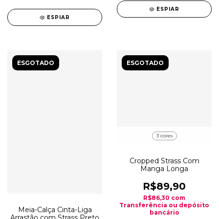
ESPIAR
ESPIAR
ESGOTADO
ESGOTADO
3 cores
Cropped Strass Com
Manga Longa
R$89,90
R$86,30
com
Transferência ou depósito
Meia-Calça Cinta-Liga
bancário
Arrastão com Strass Preto