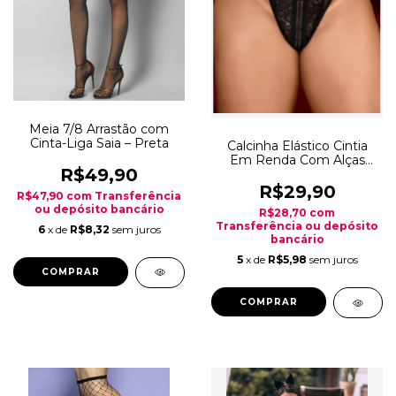
Meia 7/8 Arrastão com
Cinta-Liga Saia – Preta
Calcinha Elástico Cintia
Em Renda Com Alças
R$49,90
Reguláveis - Preto
R$29,90
R$47,90
com
Transferência
ou depósito bancário
R$28,70
com
Transferência ou depósito
6
x de
R$8,32
sem juros
bancário
5
x de
R$5,98
sem juros