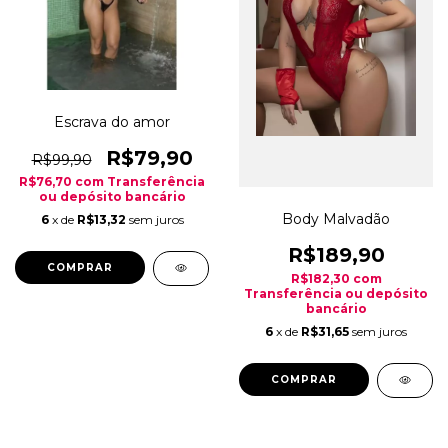
Escrava do amor
R$79,90
R$99,90
R$76,70
com
Transferência
ou depósito bancário
Body Malvadão
6
x de
R$13,32
sem juros
R$189,90
COMPRAR
R$182,30
com
Transferência ou depósito
bancário
6
x de
R$31,65
sem juros
COMPRAR