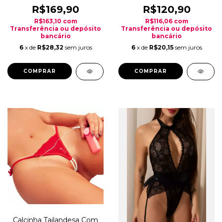
R$169,90
R$120,90
R$163,10
com
R$116,06
com
Transferência ou depósito
Transferência ou depósito
bancário
bancário
6
x de
R$28,32
sem juros
6
x de
R$20,15
sem juros
COMPRAR
COMPRAR
Calcinha Tailandesa Com