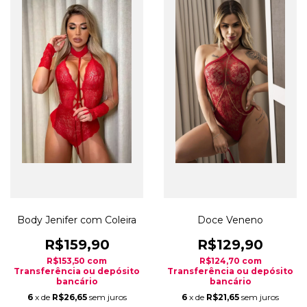
Body Jenifer com Coleira
Doce Veneno
R$159,90
R$129,90
R$153,50
com
R$124,70
com
Transferência ou depósito
Transferência ou depósito
bancário
bancário
6
x de
R$26,65
sem juros
6
x de
R$21,65
sem juros