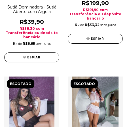
R$199,90
Sutiã Dominadora - Sutiã
R$191,90
com
Aberto com Argola
Transferência ou depósito
Dominadora
bancário
R$39,90
6
x de
R$33,32
sem juros
R$38,30
com
Transferência ou depósito
bancário
ESPIAR
6
x de
R$6,65
sem juros
ESPIAR
ESGOTADO
ESGOTADO