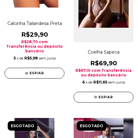
Calcinha Tailandesa Preta
R$29,90
R$28,70
com
Transferência ou depósito
bancário
Coelha Sapeca
5
x de
R$5,98
sem juros
R$69,90
R$67,10
com
Transferência
ESPIAR
ou depósito bancário
6
x de
R$11,65
sem juros
ESPIAR
ESGOTADO
ESGOTADO