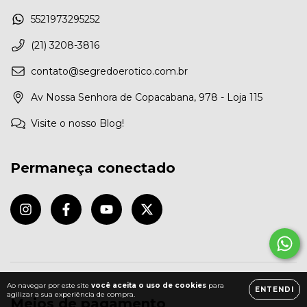
5521973295252
(21) 3208-3816
contato@segredoerotico.com.br
Av Nossa Senhora de Copacabana, 978 - Loja 115
Visite o nosso Blog!
Permaneça conectado
Ao navegar por este site
você aceita o uso de cookies
para
ENTENDI
agilizar a sua experiência de compra.
Meios de pagamento