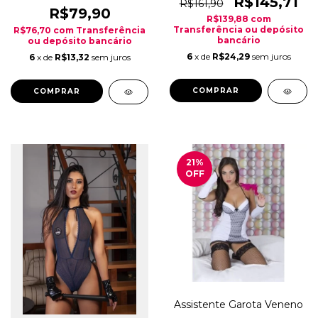
R$145,71
R$161,90
R$79,90
R$139,88
com
Transferência ou depósito
R$76,70
com
Transferência
bancário
ou depósito bancário
6
x de
R$24,29
sem juros
6
x de
R$13,32
sem juros
COMPRAR
21
%
OFF
Assistente Garota Veneno