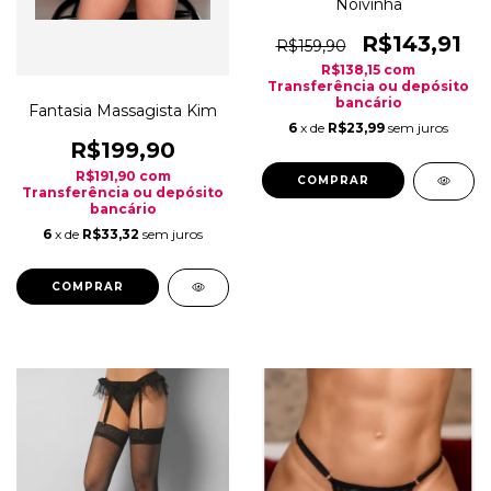
Noivinha
R$143,91
R$159,90
R$138,15
com
Transferência ou depósito
bancário
Fantasia Massagista Kim
6
x de
R$23,99
sem juros
R$199,90
R$191,90
com
COMPRAR
Transferência ou depósito
bancário
6
x de
R$33,32
sem juros
COMPRAR